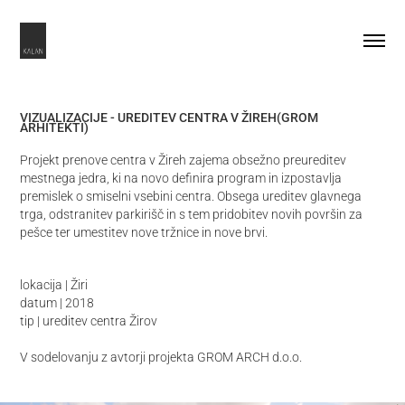
VIZUALIZACIJE - UREDITEV CENTRA V ŽIREH(GROM 
ARHITEKTI)
Projekt prenove centra v Žireh zajema obsežno preureditev
mestnega jedra, ki na novo definira program in izpostavlja
premislek o smiselni vsebini centra. Obsega ureditev glavnega
trga, odstranitev parkirišč in s tem pridobitev novih površin za
lokacija | Žiri
datum | 2018
tip | ureditev centra Žirov
V sodelovanju z avtorji projekta GROM ARCH d.o.o.