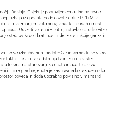
močju Bohinja. Objekt je postavljen centralno na ravno
ncept izhaja iz gabarita podolgovate oblike P+1+M, z
bo z odvzemanjem volumnov, v nastalih nišah umestili
stopnišča. Odvzeti volumni v pritličju stavbo naredijo vitko
jo stebrov, ki so hkrati nosilni del konstrukcije ganka in
onalno so izkoriščeni za nadstreške in samostojne vhode
ontaktno fasado v nadstropju tvori enoten raster.
ki sta ločena na stanovanjsko enoto in apartmaje za
oceni in hitre gradnje, enota je zasnovana kot skupen odprt