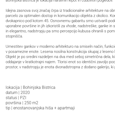
Bohinjska Bistrica je lokacija naravnih lepot in čudovitih pogledov.
Idejna zasnova svoj značaj črpa iz tradicionalne arhitekture na ob
parcelo za optimalen dostop in komunikacijo objekta z okolico. Ko
dvokapnico pod kotom 45. Osnovnemu gabaritu smo ustvarili podo
uporabne površine in jih izkoristili za vhode, nadstreške, ganke in 
in elegantno, nadstropju pa smo percepcijo kubusa ohranili s pomoč
stopnišča.
Umestitev gankov v moderno arhitekturo na smiseln način, funkci
v posamezne enote. Lesena nosilna konstrukcija skupaj z leseno k
Objekt je po sredini razdeljen na dva med seboj simetrična dela, 
oddajanje v kratkotrajni najem. Tlorisi enot so identični zavoljo p
lokacija | Bohinjska Bistrica
datum | 2020
status | PZI
površina | 250 m2
tip | enostanovanjska hiša + apartmaji